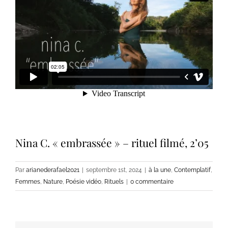
Nina C. « embrassée » – rituel filmé, 2’05
Par
arianederafael2021
|
septembre 1st, 2024
|
à la une
,
Contemplatif
,
Femmes
,
Nature
,
Poésie vidéo
,
Rituels
|
0 commentaire