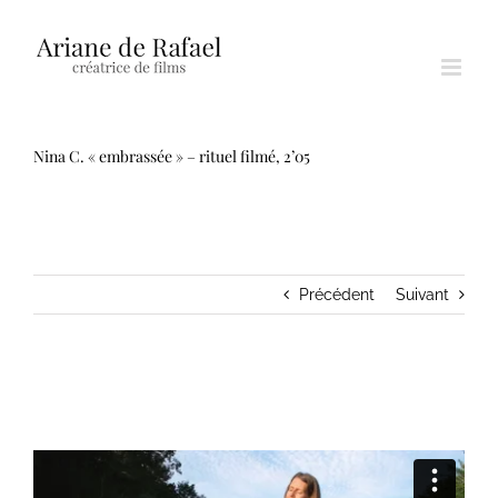
Passer
au
contenu
Nina C. « embrassée » – rituel filmé, 2’05
Précédent
Suivant