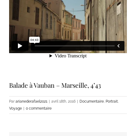
Balade à Vauban – Marseille, 4’43
Par
arianederafael2021
|
avril 18th, 2016
|
Documentaire
,
Portrait
,
Voyage
|
0 commentaire