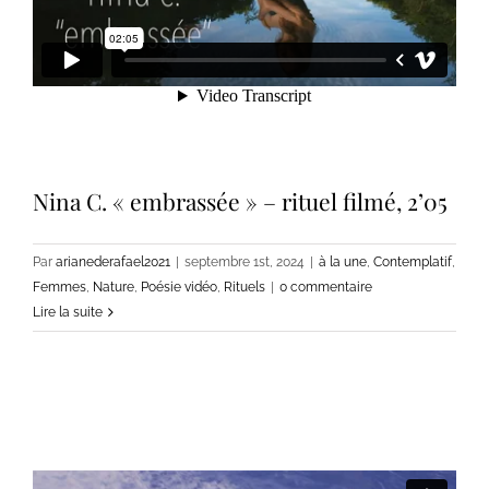
Nina C. « embrassée » – rituel filmé, 2’05
Par
arianederafael2021
|
septembre 1st, 2024
|
à la une
,
Contemplatif
,
Femmes
,
Nature
,
Poésie vidéo
,
Rituels
|
0 commentaire
Lire la suite