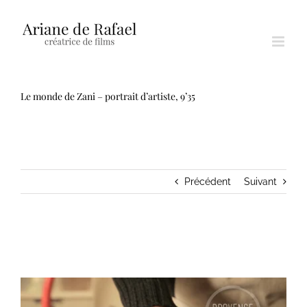
Passer
au
contenu
Le monde de Zani – portrait d’artiste, 9’35
Précédent
Suivant