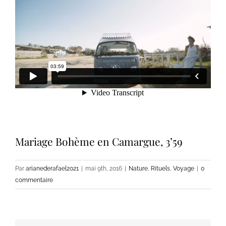
Mariage Bohème en Camargue, 3’59
Par
arianederafael2021
|
mai 9th, 2016
|
Nature
,
Rituels
,
Voyage
|
0
commentaire