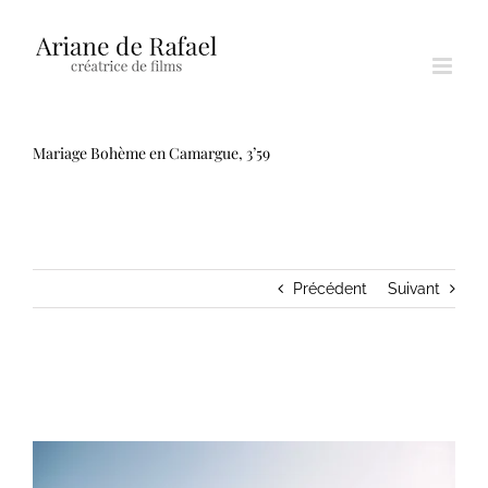
Passer
au
contenu
Mariage Bohème en Camargue, 3’59
Précédent
Suivant