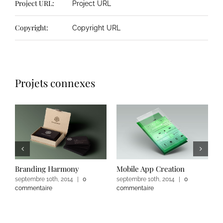
Project URL:
Project URL
Copyright:
Copyright URL
Projets connexes
Branding Harmony
Mobile App Creation
L
septembre 10th, 2014
|
0
septembre 10th, 2014
|
0
s
commentaire
commentaire
c