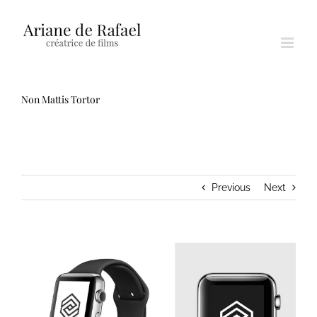
Passer
au
contenu
Non Mattis Tortor
Previous
Next
View
Larger
Image