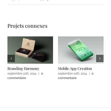
Projets connexes
Branding Harmony
Mobile App Creation
L
septembre 10th, 2014
|
0
septembre 10th, 2014
|
0
s
commentaire
commentaire
c