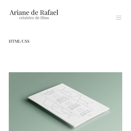
Passer
au
contenu
HTML/CSS