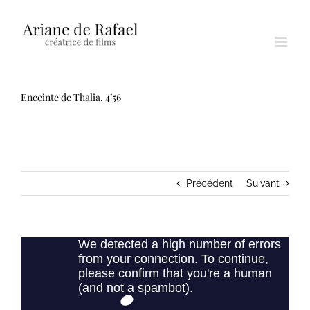
Passer
au
contenu
Enceinte de Thalia, 4’56
Précédent
Suivant